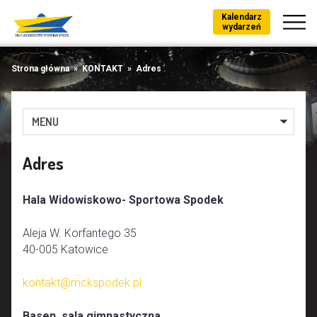
Kalendarz
wydarzeń
Strona główna
»
KONTAKT
»
Adres
MENU
Adres
Hala Widowiskowo- Sportowa Spodek
Aleja W. Korfantego 35
40-005 Katowice
kontakt@mckspodek.pl
Basen, sala gimnastyczna