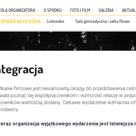
DLA ORGANIZATORA
O SPODKU
FOTO I FILM
GALERIA
AKTUAL
Lodowisko
Sala gimnastyczna i salka fitness
SPODEK NA CO DZIEŃ:
ntegracja
kanie firmowe jest niesamowitą okazją do przedstawienia celów
wala poznać się współpracownikom i wzmocnić relacje w zespoł
cowników wartością dodaną. Ciekawe wydarzenie wzmacnia ich l
codawcy.
teraz organizacja wyjątkowego wydarzenia jest łatwiejsza n