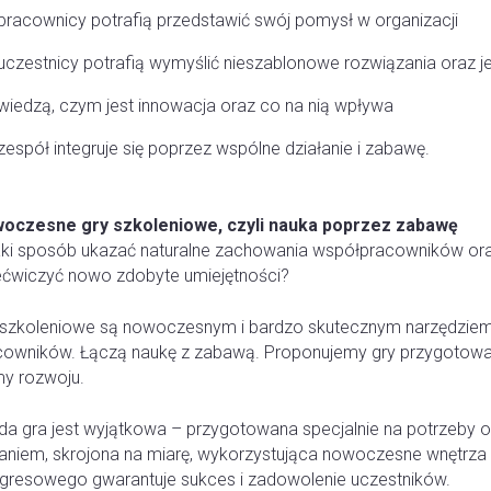
pracownicy potrafią przedstawić swój pomysł w organizacji
uczestnicy potrafią wymyślić nieszablonowe rozwiązania oraz j
wiedzą, czym jest innowacja oraz co na nią wpływa
zespół integruje się poprzez wspólne działanie i zabawę.
oczesne gry szkoleniowe, czyli nauka poprzez zabawę
aki sposób ukazać naturalne zachowania współpracowników or
ećwiczyć nowo zdobyte umiejętności?
 szkoleniowe są nowoczesnym i bardzo skutecznym narzędziem
cowników. Łączą naukę z zabawą. Proponujemy gry przygotowa
my rozwoju.
da gra jest wyjątkowa – przygotowana specjalnie na potrzeby 
aniem, skrojona na miarę, wykorzystująca nowoczesne wnętrz
gresowego gwarantuje sukces i zadowolenie uczestników.