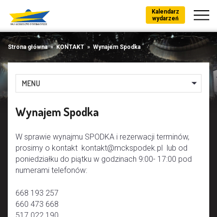
Kalendarz
wydarzeń
Strona główna
»
KONTAKT
»
Wynajem Spodka
MENU
Wynajem Spodka
W sprawie wynajmu SPODKA i rezerwacji terminów,
prosimy o kontakt kontakt@mckspodek.pl lub od
poniedziałku do piątku w godzinach 9:00- 17:00 pod
numerami telefonów:
668 193 257
660 473 668
517 022 190