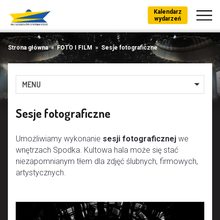
Kalendarz
wydarzeń
Strona główna
»
FOTO I FILM
»
Sesje fotograficzne
MENU
Sesje fotograficzne
Umożliwiamy wykonanie
sesji fotograficznej
we
wnętrzach Spodka. Kultowa hala może się stać
niezapomnianym tłem dla zdjęć ślubnych, firmowych,
artystycznych.