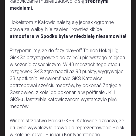
katowiczanie musieli zadowolić się
srebrnymi
medalami.
Hokeistom z Katowic należą się jednak ogromne
brawa za walkę. Nie zawiedli również kibice –
atmosfera w Spodku była w niedzielę niesamowita!
Przypomnijmy, że do fazy play-off Tauron Hokej Ligi
GieKSa przystępowała po zajęciu pierwszego miejsca
w sezonie zasadniczym. W 40 meczach tego etapu
rozgrywek GKS zgromadził aż 93 punkty, wygrywając
33 spotkania. W ćwierćfinale GKS Katowice
potrzebował sześciu meczów, by pokonać Zagłębie
Sosnowiec, z kolei do pokonania w półfinale JKH
GKS-u Jastrzębie katowiczanom wystarczyło pięć
meczów.
Wicemistrzostwo Polski GKS-u Katowice oznacza, że
drużyna wywalczyła prawo do reprezentowania Polski
w kolejnej edycji Pucharu Kontynentalnego.