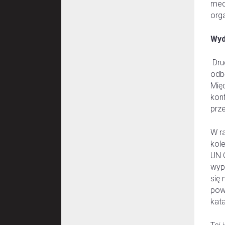
med
org
Wyd
Dru
odb
Mię
kon
prz
W r
kol
UN 
wyp
się 
pow
kata