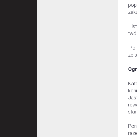
pop
zak
Lis
twór
Po 
ze s
Ogr
Kat
kon
Jas
rewa
sta
Pon
raz