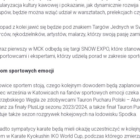
ularyzacja kultury kawowej i pokazanie, jak dynamicznie rozwi
upów, będzie można wziąć udział w warsztatach, prelekcjach cz
topad z kolei jawić się będzie pod znakiem Targów Jednych w 
ców, rękodzielników, artystów, malarzy, którzy swoją pasję zami
raz pierwszy w MCK odbędą się targi SNOW EXPO, które stanow
portowcami i ekspertami, którzy udzielą porad w zakresie sportó
om sportowych emocji
owice sportem stoją, czego kolejnym dowodem będą zaplanow
iec września w Katowicach na fanów sportowych emocji czeka si
trzębskiego Węgla ze zdobywcami Tauron Pucharu Polski – Alu
nż za finały PlusLigi sezonu 2023/2024, a także finał Tauron P
rtuje także sezon rozgrywek hokejowych na lodowisku Spodka.
adto sympatycy karate będą mieli okazję uczestniczyć w kolej
em w Karate Kyokushin IKO World Cup, podczas którego zmierzą 