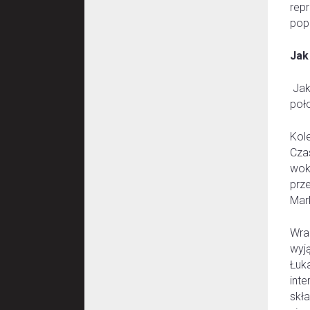
repr
pop
Jak
Jak
poł
Kole
Cza
wok
prz
Mar
Wra
wyją
Łuk
int
skła