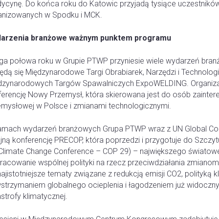
ycynę. Do końca roku do Katowic przyjadą tysiące uczestników
anizowanych w Spodku i MCK.
arzenia branżowe ważnym punktem programu
ga połowa roku w Grupie PTWP przyniesie wiele wydarzeń branż
ędą się Międzynarodowe Targi Obrabiarek, Narzędzi i Technolog
dzynarodowych Targów Spawalniczych ExpoWELDING. Organizato
ferencję Nowy Przemysł, która skierowana jest do osób zainter
emysłowej w Polsce i zmianami technologicznymi.
amach wydarzeń branżowych Grupa PTWP wraz z UN Global Com
ejną konferencję PRECOP, która poprzedzi i przygotuje do Szcz
Climate Change Conference – COP 29) – największego światowe
racowanie wspólnej polityki na rzecz przeciwdziałania zmianom
najistotniejsze tematy związane z redukcją emisji CO2, polityką k
strzymaniem globalnego ocieplenia i łagodzeniem już widoczny
strofy klimatycznej.