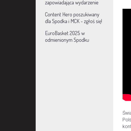
zapowiadająca wydarzenie
Content Hero poszukiwany
dla Spodka i MCK - zgłoś się!
EuroBasket 2025 w
odmienionym Spodku
Świa
Pol
kon