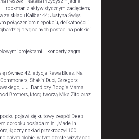
ia Peszek i Natalia Przybysz – jedne
i – rockman z aktywistycznym zacięciem;
 ze składu Kaliber 44; Justyna Święs –
 połączeniem niepokoju, delikatności i
najbardziej oryginalnych postaci na polskiej
olowymi projektami – koncerty zagra:
ię również 42. edycja Rawa Blues. Na
The Commoners, Shakin’ Dudi, Grzegorz
owskiego, J.J. Band czy Boogie Mama.
od Brothers, którą tworzą Mike Zito oraz
Spodku pojawi się kultowy zespół Deep
ym dorobku posiada m.in. „Made In
tórej łączny nakład przekroczył 100
na całym globie, w tym częste wizyty nad