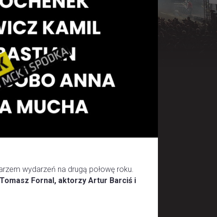
rzem wydarzeń na drugą połowę roku.
Tomasz Fornal, aktorzy Artur Barciś i