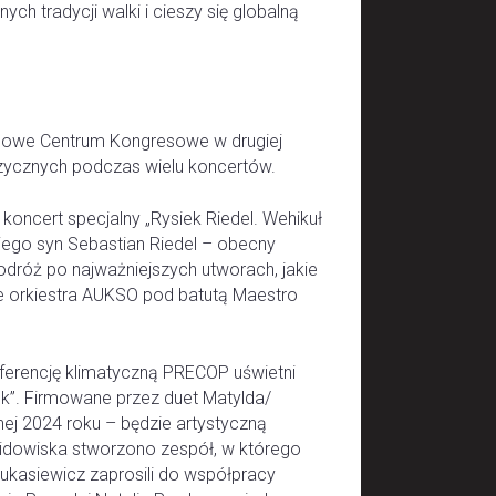
ych tradycji walki i cieszy się globalną
odowe Centrum Kongresowe w drugiej
ycznych podczas wielu koncertów.
koncert specjalny „Rysiek Riedel. Wehikuł
jego syn Sebastian Riedel – obecny
dróż po najważniejszych utworach, jakie
ie orkiestra AUKSO pod batutą Maestro
ferencję klimatyczną PRECOP uświetni
ek”. Firmowane przez duet Matylda/
nej 2024 roku – będzie artystyczną
idowiska stworzono zespół, w którego
Łukasiewicz zaprosili do współpracy