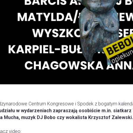
dzynarodowe Centrum Kongresowe i Spodek z bogatym kalenda
udziału w wydarzeniach zapraszają osobiście m.in. siatkarz 
a Mucha, muzyk DJ Bobo czy wokalista Krzysztof Zalewski.
acz video: