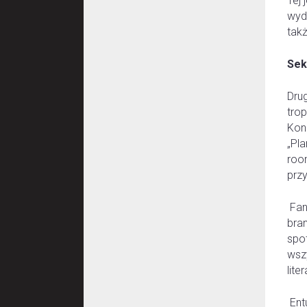
Tej
wyda
tak
Sek
Dru
tro
Kon
„Pl
roo
przy
Fani
bra
spot
wsz
lite
Ent