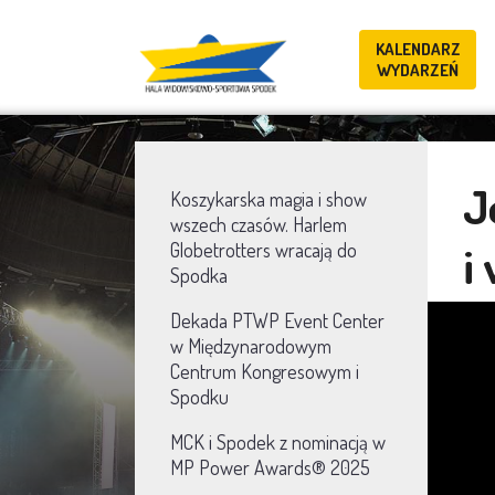
KALENDARZ
WYDARZEŃ
J
Koszykarska magia i show
wszech czasów. Harlem
i
Globetrotters wracają do
Spodka
Dekada PTWP Event Center
w Międzynarodowym
Centrum Kongresowym i
Spodku
MCK i Spodek z nominacją w
MP Power Awards® 2025