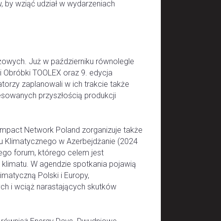
, by wziąć udział w wydarzeniach
owych. Już w październiku równolegle
ii Obróbki TOOLEX oraz 9. edycja
rzy zaplanowali w ich trakcie także
esowanych przyszłością produkcji
pact Network Poland zorganizuje także
ytu Klimatycznego w Azerbejdżanie (2024
go forum, którego celem jest
 klimatu. W agendzie spotkania pojawią
limatyczną Polski i Europy,
ch i wciąż narastających skutków