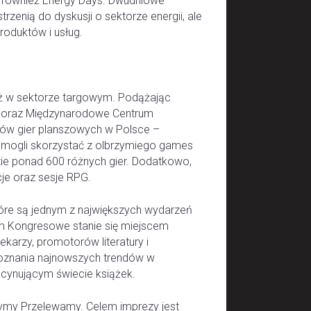
 również Energy Days. Dwudniowe
zenią do dyskusji o sektorze energii, ale
oduktów i usług.
ż w sektorze targowym. Podążając
ek oraz Międzynarodowe Centrum
rgów gier planszowych w Polsce –
ą mogli skorzystać z olbrzymiego games
ie ponad 600 różnych gier. Dodatkowo,
cje oraz sesje RPG.
które są jednym z największych wydarzeń
m Kongresowe stanie się miejscem
ekarzy, promotorów literatury i
poznania najnowszych trendów w
ascynującym świecie książek.
zymy Przelewamy. Celem imprezy jest