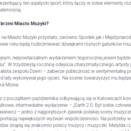
ezentujący ten azjatycki sport, który łączy w sobie elementy różn
ularnością.
 brzmi Miasto Muzyki?
 na Miasto Muzyki przystało, zarówno Spodek jak i Międzynar
owie roku będą rozbrzmiewać dźwiękami różnych gatunków muz
jnym, niepowtarzalnym wydarzeniem tegorocznej jesieni będzie 
su”. W trzydziestą rocznicę odejścia charyzmatycznego artysty 
alista zespołu Dżem – zabierze publiczność w sentymentalną po
ed laty wykonywał jego ojciec. Na scenie towarzyszyć mu będz
ka Mosia.
z z początkiem października odbywającą się w Katowicach kon
tkowe, intermedialne wydarzenie – „Earth 2.0. Był sobie człowi
asiewicz – jedno z najgorętszych zjawisk polskiej sceny muzycz
erpretacją największych wyzwań współczesności. Na potrzeby w
dzie znajdą się znakomici polscy muzycy i muzyczki. Matylda i 