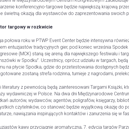
 jesieni w Międzynarodowym Centrum Kongresowym zadebiutuje
rzenie konferencyjno-targowe będzie największą krajową przestr
że świetną okazją dla wystawców do zaprezentowania swoich pr
tor targowy w rozkwicie
ga połowa roku w PTWP Event Center będzie intensywna równie
pem entuzjastów tradycyjnych gier, pod koniec września Spod
gresowe (MCK) staną się areną dla największego festiwalu i ta
anszówki w Spodku”. Uczestnicy, oprócz udziału w targach, będ
mu na płycie Spodka, gdzie do przetestowania dostępnych będz
gotowane zostaną strefa rodzinna, turnieje z nagrodami, prelek
 literatury z pewnością będą zainteresowani Targami Książki, 
nży wydawniczej w Polsce. Na dwa dni Międzynarodowe Centru
kań autorów, wydawców, agentów, poligrafów, księgarzy, bibliot
ystkich czytelników, co stanowić będzie wyjątkową okazję do 
raturze, nawiązania inspirujących kontaktów i zanurzenia się w f
uzjastów kawy przyciągnie aromatyczna, 7. edycja targów Par