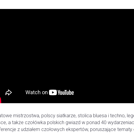
towe mistrzostwa, polscy siatkarze, stolica bluesa i techno, l
sce, a także czołówka polskich gwiazd w ponad 40 wydarzeniac
ferencje z udziałem czołowych ekspertów, poruszające tematy o