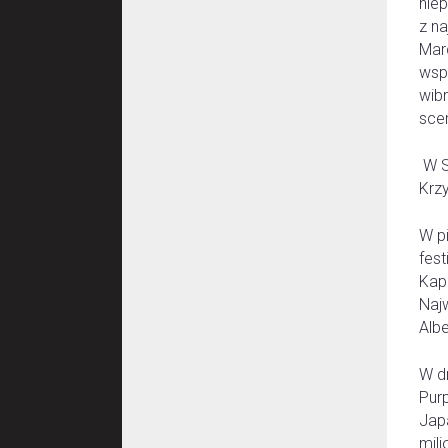
nie
z n
Marc
wsp
wibr
sce
W S
Krz
W p
fest
Kap
Naj
Albe
W d
Pur
Japa
mil