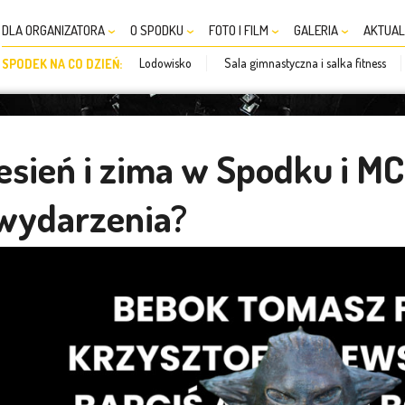
DLA ORGANIZATORA
O SPODKU
FOTO I FILM
GALERIA
AKTUAL
Lodowisko
Sala gimnastyczna i salka fitness
SPODEK NA CO DZIEŃ:
esień i zima w Spodku i MC
 wydarzenia?