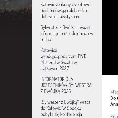
Katowickie ikony eventowe
podsumowują rok bardzo
dobrymi statystykami
Sylwester z Dwójką – ważne
informacje o utrudnieniach w
ruchu
Katowice
współgospodarzem FIVB
Mistrzostw Świata w
siatkówce 2027
INFORMATOR DLA
UCZESTNIKÓW SYLWESTRA
Z DWÓJKĄ 2025
Mię
Do 
„Sylwester z Dwójką” wraca
Ann
do Katowic. W Spodku
odbyła się konferencja
Zob