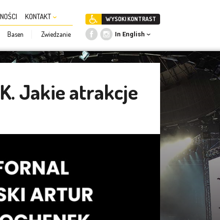
NOŚCI
KONTAKT
WYSOKI KONTRAST
Basen
Zwiedzanie
In English
K. Jakie atrakcje