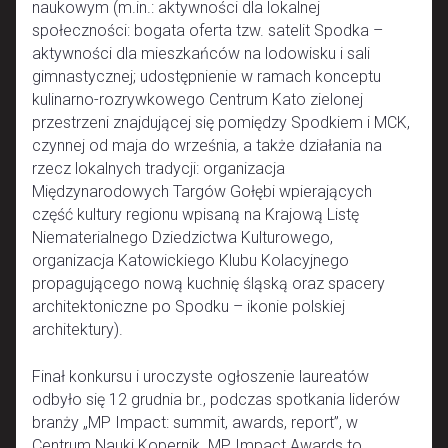
naukowym (m.in.: aktywności dla lokalnej
społeczności: bogata oferta tzw. satelit Spodka –
aktywności dla mieszkańców na lodowisku i sali
gimnastycznej; udostępnienie w ramach konceptu
kulinarno-rozrywkowego Centrum Kato zielonej
przestrzeni znajdującej się pomiędzy Spodkiem i MCK,
czynnej od maja do września, a także działania na
rzecz lokalnych tradycji: organizacja
Międzynarodowych Targów Gołębi wpierających
część kultury regionu wpisaną na Krajową Listę
Niematerialnego Dziedzictwa Kulturowego,
organizacja Katowickiego Klubu Kolacyjnego
propagującego nową kuchnię śląską oraz spacery
architektoniczne po Spodku – ikonie polskiej
architektury).
Finał konkursu i uroczyste ogłoszenie laureatów
odbyło się 12 grudnia br., podczas spotkania liderów
branży „MP Impact: summit, awards, report”, w
Centrum Nauki Kopernik. MP Impact Awards to