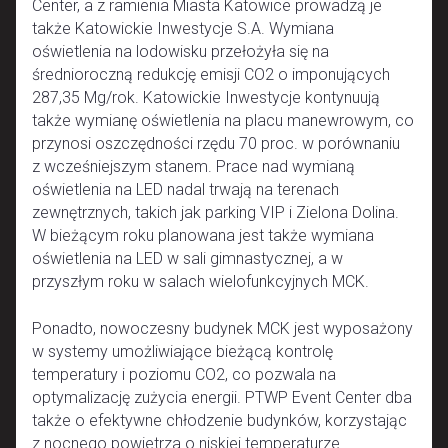
Center, a z ramienia Miasta Katowice prowadzą je
także Katowickie Inwestycje S.A. Wymiana
oświetlenia na lodowisku przełożyła się na
średnioroczną redukcję emisji CO2 o imponujących
287,35 Mg/rok. Katowickie Inwestycje kontynuują
także wymianę oświetlenia na placu manewrowym, co
przynosi oszczędności rzędu 70 proc. w porównaniu
z wcześniejszym stanem. Prace nad wymianą
oświetlenia na LED nadal trwają na terenach
zewnętrznych, takich jak parking VIP i Zielona Dolina.
W bieżącym roku planowana jest także wymiana
oświetlenia na LED w sali gimnastycznej, a w
przyszłym roku w salach wielofunkcyjnych MCK.
Ponadto, nowoczesny budynek MCK jest wyposażony
w systemy umożliwiające bieżącą kontrolę
temperatury i poziomu CO2, co pozwala na
optymalizację zużycia energii. PTWP Event Center dba
także o efektywne chłodzenie budynków, korzystając
z nocnego powietrza o niskiej temperaturze.