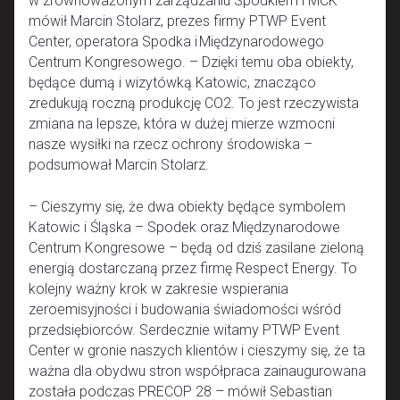
w zrównoważonym zarządzaniu Spodkiem i MCK –
mówił Marcin Stolarz, prezes firmy PTWP Event
Center, operatora Spodka i Międzynarodowego
Centrum Kongresowego. – Dzięki temu oba obiekty,
będące dumą i wizytówką Katowic, znacząco
zredukują roczną produkcję CO2. To jest rzeczywista
zmiana na lepsze, która w dużej mierze wzmocni
nasze wysiłki na rzecz ochrony środowiska –
podsumował Marcin Stolarz.
– Cieszymy się, że dwa obiekty będące symbolem
Katowic i Śląska – Spodek oraz Międzynarodowe
Centrum Kongresowe – będą od dziś zasilane zieloną
energią dostarczaną przez firmę Respect Energy. To
kolejny ważny krok w zakresie wspierania
zeroemisyjności i budowania świadomości wśród
przedsiębiorców. Serdecznie witamy PTWP Event
Center w gronie naszych klientów i cieszymy się, że ta
ważna dla obydwu stron współpraca zainaugurowana
została podczas PRECOP 28 – mówił Sebastian