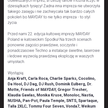
odwiedzanych imprez, a rzeszę fanów można liczyć w
dziesiątkach tysięcy! Żadna inna impreza nie utworzyła
takiego zasięgu i nie zachwycała tak bardzo całych
pokoleń bo MAYDAY to nie tylko impreza - to styl
życia.
Przed nami 22. edycja kultowej imprezy MAYDAY
Poland w katowickim Spodku! Na trzech scenach
ponownie zagości prawdziwe, soczyste i
ponadczasowe Techno a instalacje świetlne, laserowe
i ledowe wyzwolą prawdziwą eksplozję w waszych
umysłach.
Wystąpią:
Anja Kraft, Carla Roca, Charlie Sparks, Cocolino,
Da Hool, DJ Dag, DJ Rush, Dominik Eulberg, Dr.
Motte, Friends of MAYDAY, Gregor Tresher,
Klaudia Gawlas, Monika Kruse, Monoloc, Nastia,
NUSHA, Pan-Pot, Paula Temple, SNTS, Spartaque,
Talla 2XLC, Tommy Four Seven, Vonda7, Weikum