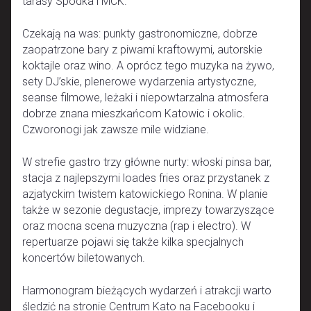
tarasy Spodka i MCK.
Czekają na was: punkty gastronomiczne, dobrze
zaopatrzone bary z piwami kraftowymi, autorskie
koktajle oraz wino. A oprócz tego muzyka na żywo,
sety DJ’skie, plenerowe wydarzenia artystyczne,
seanse filmowe, leżaki i niepowtarzalna atmosfera
dobrze znana mieszkańcom Katowic i okolic.
Czworonogi jak zawsze mile widziane.
W strefie gastro trzy główne nurty: włoski pinsa bar,
stacja z najlepszymi loades fries oraz przystanek z
azjatyckim twistem katowickiego Ronina. W planie
także w sezonie degustacje, imprezy towarzyszące
oraz mocna scena muzyczna (rap i electro). W
repertuarze pojawi się także kilka specjalnych
koncertów biletowanych.
Harmonogram bieżących wydarzeń i atrakcji warto
śledzić na stronie Centrum Kato na Facebooku i