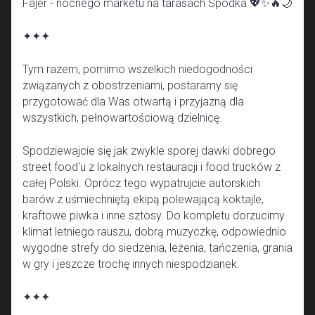
Fajer - nocnego marketu na tarasach Spodka 💖✨🔥🌙
✦✦✦
Tym razem, pomimo wszelkich niedogodności
związanych z obostrzeniami, postaramy się
przygotować dla Was otwartą i przyjazną dla
wszystkich, pełnowartościową dzielnicę.
Spodziewajcie się jak zwykle sporej dawki dobrego
street food'u z lokalnych restauracji i food trucków z
całej Polski. Oprócz tego wypatrujcie autorskich
barów z uśmiechniętą ekipą polewającą koktajle,
kraftowe piwka i inne sztosy. Do kompletu dorzucimy
klimat letniego rauszu, dobrą muzyczkę, odpowiednio
wygodne strefy do siedzenia, leżenia, tańczenia, grania
w gry i jeszcze trochę innych niespodzianek.
✦✦✦