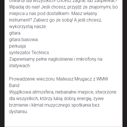
otwarta dla wszystkich! Chcesz zagrać lub zaśpiewać?
Wpadaj do nas! Jeśli chcesz, przyjdź ze znajomymi, bo
miejsca u nas pod dostatkiem. Masz własny
instrument? Zabierz go ze sobą! A jeśli chcesz,
wykorzystaj nasze:
gitara
gitara basowa
perkusja
syntezator Technics
Zapewniamy pełne nagłośnienie i mikrofony na
statywach.
Prowadzenie wieczoru: Mateusz Mrugacz z WMW
Band
Wyjątkowa atmosfera, niebanalne miejsce, stworzone
dla wszystkich, którzy lubią dobrą energię, żywe
brzmienie i klimat muzycznego spotkania bez
dystansu.