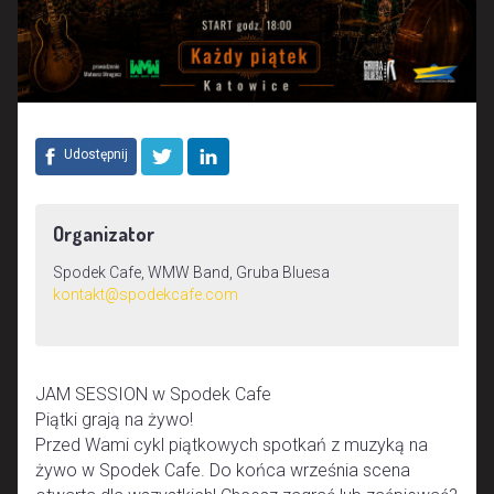
Udostępnij
Organizator
Spodek Cafe, WMW Band, Gruba Bluesa
kontakt@spodekcafe.com
JAM SESSION w Spodek Cafe
Piątki grają na żywo!
Przed Wami cykl piątkowych spotkań z muzyką na
żywo w Spodek Cafe. Do końca września scena