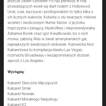
jeszcze żaden człowiek! Po raz pierwszy w rolę
prowadzących wcieli się duet rodem z Hollywood.
Urok, czar, wyczucie i profesjonalizm to tylko kilka z
ich licznych walorów. Kobieta o stu twarzach, milionie
wcieleń i niezliczonym tłumie fanów. U jej boku
mężczyzna czarujący, błyskotliwy i nieprzewidywalny.
Adrianna Borek oraz Igor Kwiatkowski, bo o nich
mowa, zabiorą Was w świat amerykańskich gal,
największych światowych widowisk. Katowicka Noc
Kabaretowa to kompilacja blasku Las Vegas,
rozmachu Broadwayu i niezapomnianych doznań
wprost z Los Angeles.
Wystąpią:
Kabaret Skeczów Męczących
Kabaret Smile
Kabaret Nowaki
Kabaret Moralnego Niepokoju
Kabaret K2