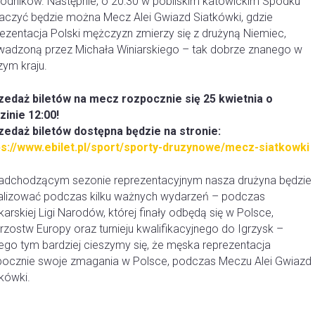
odników. Następnie, o 20:30 w pobliskim katowickim Spodku
aczyć będzie można Mecz Alei Gwiazd Siatkówki, gdzie
rezentacja Polski mężczyzn zmierzy się z drużyną Niemiec,
wadzoną przez Michała Winiarskiego – tak dobrze znanego w
zym kraju.
zedaż biletów na mecz rozpocznie się
25 kwietnia o
zinie 12:00!
zedaż biletów dostępna będzie na stronie:
ps://www.ebilet.pl/sport/sporty-druzynowe/mecz-siatkowki
adchodzącym sezonie reprezentacyjnym nasza drużyna będzie
alizować podczas kilku ważnych wydarzeń – podczas
karskiej Ligi Narodów, której finały odbędą się w Polsce,
rzostw Europy oraz turnieju kwalifikacyjnego do Igrzysk –
tego tym bardziej cieszymy się, że męska reprezentacja
pocznie swoje zmagania w Polsce, podczas Meczu Alei Gwiazd
kówki.