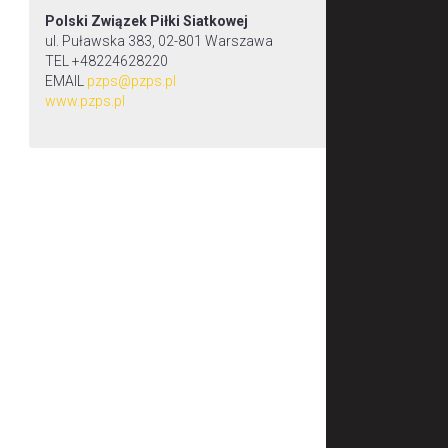
Polski Związek Piłki Siatkowej
ul. Puławska 383, 02-801 Warszawa
TEL +48224628220
EMAIL
pzps@pzps.pl
www.pzps.pl