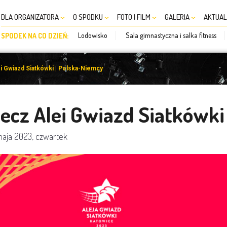
DLA ORGANIZATORA
O SPODKU
FOTO I FILM
GALERIA
AKTUAL
Lodowisko
Sala gimnastyczna i salka fitness
SPODEK NA CO DZIEŃ:
i Gwiazd Siatkówki | Polska-Niemcy
ecz Alei Gwiazd Siatkówki
maja 2023, czwartek