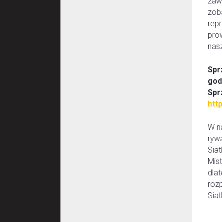
zaw
zob
rep
pro
nas
Spr
god
Spr
htt
W n
ryw
Siat
Mist
dla
roz
Siat