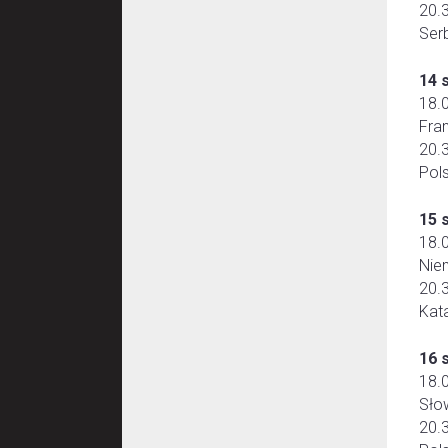
20.
Serb
14 
18.
Fra
20.
Pol
15 
18.
Nie
20.
Kata
16 
18.
Sło
20.