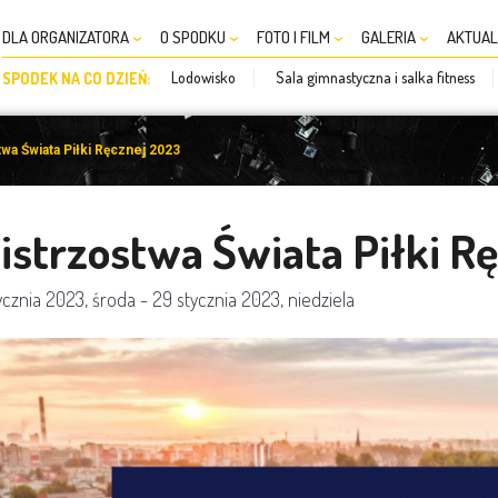
DLA ORGANIZATORA
O SPODKU
FOTO I FILM
GALERIA
AKTUAL
Lodowisko
Sala gimnastyczna i salka fitness
SPODEK NA CO DZIEŃ:
wa Świata Piłki Ręcznej 2023
istrzostwa Świata Piłki R
tycznia 2023, środa - 29 stycznia 2023, niedziela