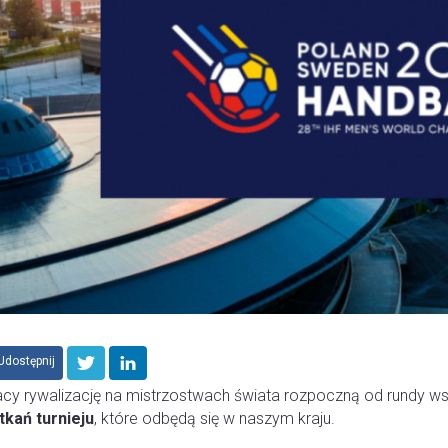
Udostępnij
acy rywalizację na mistrzostwach świata rozpoczną od rundy w
tkań turnieju
, które odbędą się w naszym kraju.