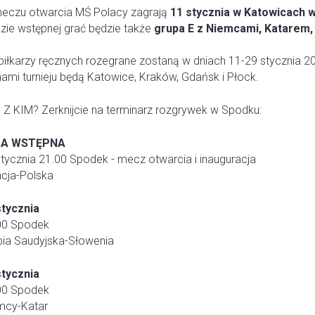
eczu otwarcia MŚ Polacy zagrają
11 stycznia w Katowicach 
dzie wstępnej grać będzie także
grupa E z Niemcami, Katarem, S
piłkarzy ręcznych rozegrane zostaną w dniach 11-29 stycznia 20
ami turnieju będą Katowice, Kraków, Gdańsk i Płock.
 Z KIM? Zerknijcie na terminarz rozgrywek w Spodku:
ZA WSTĘPNA
stycznia 21.00 Spodek - mecz otwarcia i inauguracja
ncja-Polska
stycznia
00 Spodek
bia Saudyjska-Słowenia
stycznia
00 Spodek
mcy-Katar