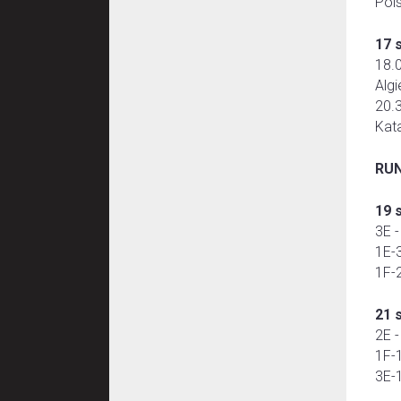
Pol
17 
18.
Alg
20.
Kat
RUN
19 
3E -
1E-
1F-
21 
2E -
1F-
3E-