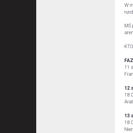
W m
run
MŚ 
aren
KTO
FA
11 
Fra
12 
18.
Ara
13 
18.
Nie