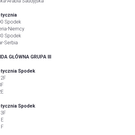
ska-Arabia Saudyjska
stycznia
00 Spodek
ieria-Niemcy
30 Spodek
ar-Serbia
DA GŁÓWNA GRUPA III
stycznia Spodek
 2F
3F
2E
stycznia Spodek
 3F
1E
1F