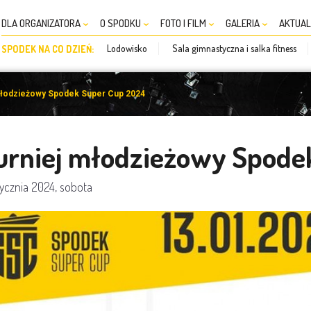
DLA ORGANIZATORA
O SPODKU
FOTO I FILM
GALERIA
AKTUAL
Lodowisko
Sala gimnastyczna i salka fitness
SPODEK NA CO DZIEŃ:
młodzieżowy Spodek Super Cup 2024
urniej młodzieżowy Spode
tycznia 2024, sobota