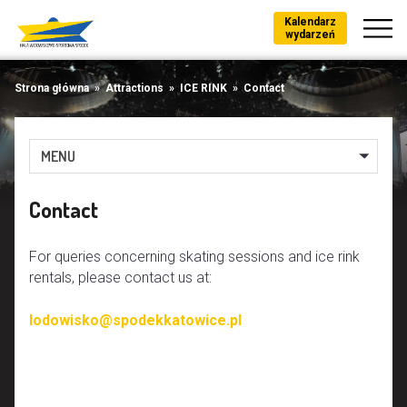
Kalendarz
wydarzeń
Strona główna
»
Attractions
»
ICE RINK
»
Contact
MENU
Contact
For queries concerning skating sessions and ice rink
rentals, please contact us at:
lodowisko@spodekkatowice.pl